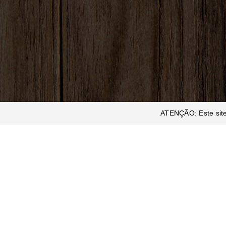
ATENÇÃO: Este site 
CONTACTOS
Praça Francisco Sá Carneiro Nº20
3200-203 Lousã
VI
Tlf.: 239 990 926
(Chamada para a rede fixa nacional)
Tlm.: 962 058 880
(Chamada para a rede móvel nacional)