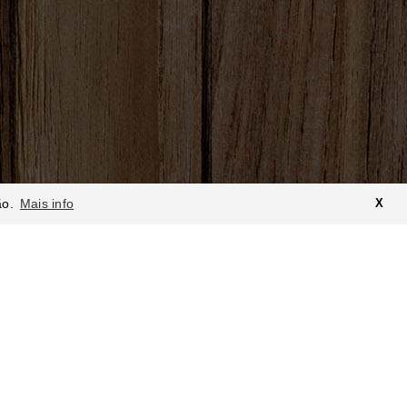
ão.
Mais info
X
O QUE DIZEM DE NÓS:
o seu testemunho sobre a nossa
emos melhorar para o(a) servirmos
melhor!
Foodstore